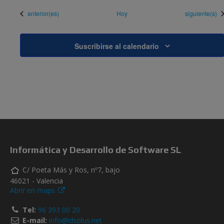
Eventos
Eventos
anterior(es)
Hoy
siguiente(s)
Suscribirse al calendario
Informática y Desarrollo de Software SL
C/ Poeta Más y Ros, nº7, bajo
46021 - Valencia
Abrir en maps
Tel:
96 393 00 20
E-mail:
info@idsplus.net