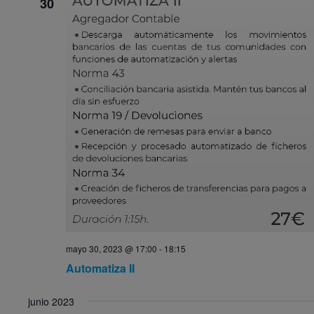
30
vistas
de
Event
mayo 30, 2023 @ 17:00
-
18:15
Automatiza II
junio 2023