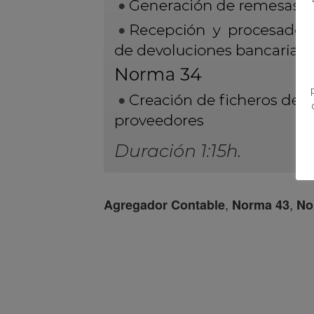
,
,
Agregador Contable
Norma 43
No