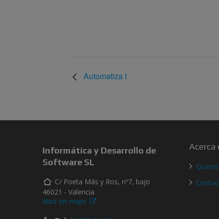
Automatiza I
Acerca 
Informática y Desarrollo de
Software SL
Quien
C/ Poeta Más y Ros, nº7, bajo
Contac
46021 - Valencia
Abrir en maps