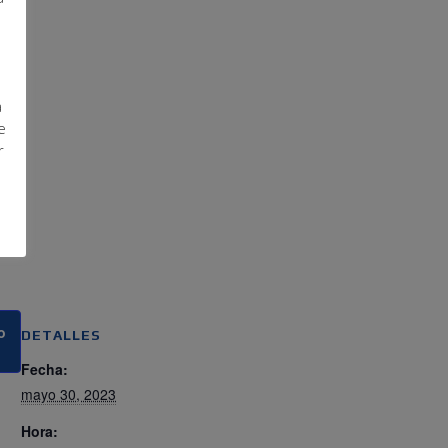
a
e
r
o
DETALLES
Fecha:
mayo 30, 2023
Hora: