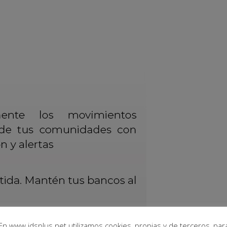
En www.idsplus.net utilizamos cookies, propias y de terceros, par