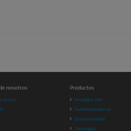
de nosotros
Productos
es somos
Fincasplus Elite
to
TuAdministrador.es
GesDocumental
Telcomplus