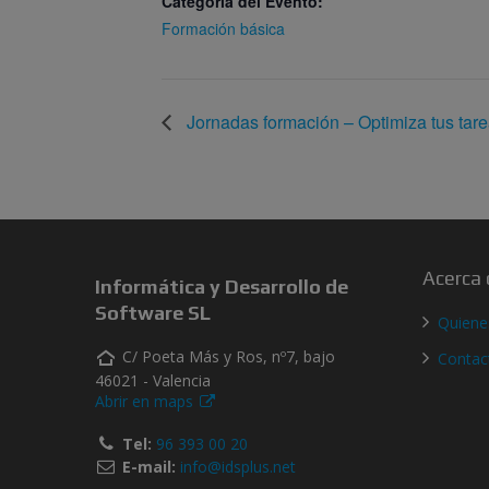
Categoría del Evento:
Formación básica
Jornadas formación – Optimiza tus tar
Acerca 
Informática y Desarrollo de
Software SL
Quien
C/ Poeta Más y Ros, nº7, bajo
Contac
46021 - Valencia
Abrir en maps
Tel:
96 393 00 20
E-mail:
info@idsplus.net