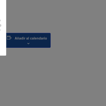
a
e
s.
r
Añadir al calendario