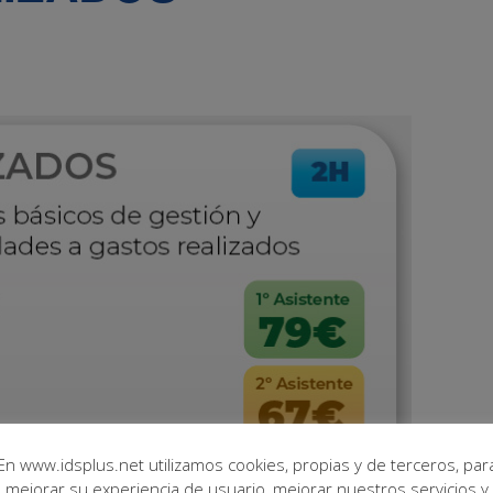
En www.idsplus.net utilizamos cookies, propias y de terceros, par
mejorar su experiencia de usuario, mejorar nuestros servicios y