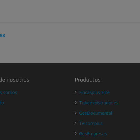
eas
de nosotros
Productos
es somos
Fincasplus Elite
to
TuAdministrador.es
GesDocumental
Telcomplus
GesEmpresas