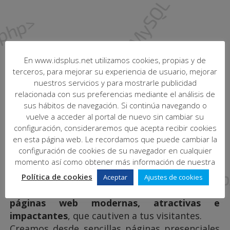
En www.idsplus.net utilizamos cookies, propias y de
terceros, para mejorar su experiencia de usuario, mejorar
nuestros servicios y para mostrarle publicidad
relacionada con sus preferencias mediante el análisis de
sus hábitos de navegación. Si continúa navegando o
vuelve a acceder al portal de nuevo sin cambiar su
Tu página web profesional de
configuración, consideraremos que acepta recibir cookies
en esta página web. Le recordamos que puede cambiar la
forma sencilla
configuración de cookies de su navegador en cualquier
momento así como obtener más información de nuestra
En IDS somos conscientes de la importancia
que ha cobrado el negocio digital y la
Política de cookies
Aceptar
Ajustes de cookies
presencia online. Es por esto que diseñamos
páginas web modernas, atractivas e
impactantes
, que cautiven a tus visitantes.
Creamos desde sencillas páginas presenciales