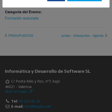
17:00 - 18:00
Categoría del Evento:
Formación avanzada
PRESUPUESTOS
Juntas – Videojuntas – Agenda
Informática y Desarrollo de Software SL
C/ Poeta Más y Ros, nº7, bajo
46021 - Valencia
Abrir en maps
Tel:
96 393 00 20
E-mail:
info@idsplus.net