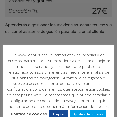
Aprenderás a gestionar las incidencias, contratos, etc y a
utilizar el asistente de gestión para atención al cliente
En www.idsplus.net utilizamos cookies, propias y de
Añadir al calendario
terceros, para mejorar su experiencia de usuario, mejorar
nuestros servicios y para mostrarle publicidad
relacionada con sus preferencias mediante el análisis de
sus hábitos de navegación. Si continúa navegando o
vuelve a acceder al portal de nuevo sin cambiar su
DETALLES
configuración, consideraremos que acepta recibir cookies
en esta página web. Le recordamos que puede cambiar la
Fecha:
configuración de cookies de su navegador en cualquier
junio 15, 2023
momento así como obtener más información de nuestra
Hora:
Política de cookies
Aceptar
Ajustes de cookies