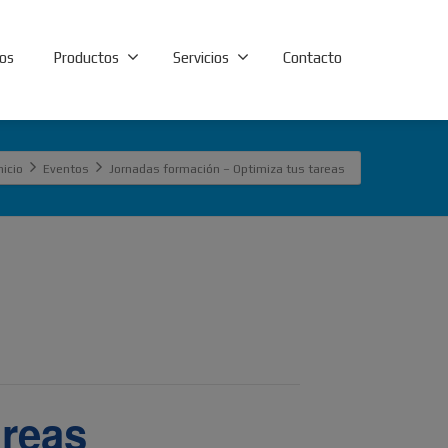
os
Productos
Servicios
Contacto
nicio
Eventos
Jornadas formación – Optimiza tus tareas
areas