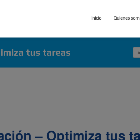
Inicio
Quienes som
imiza tus tareas
I
ción – Optimiza tus t