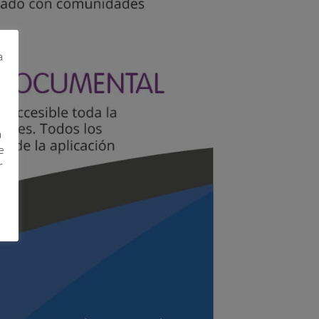
a
a
e
r