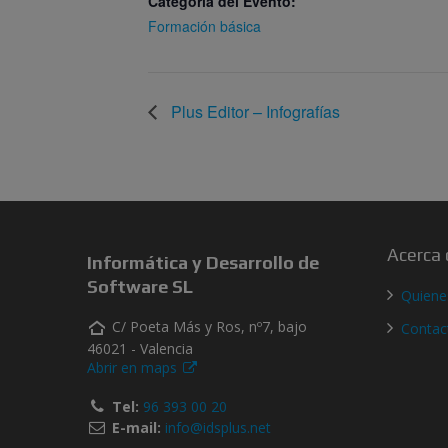
Categoría del Evento:
Formación básica
Plus Editor – Infografías
Acerca 
Informática y Desarrollo de
Software SL
Quien
C/ Poeta Más y Ros, nº7, bajo
Contac
46021 - Valencia
Abrir en maps
Tel:
96 393 00 20
E-mail:
info@idsplus.net