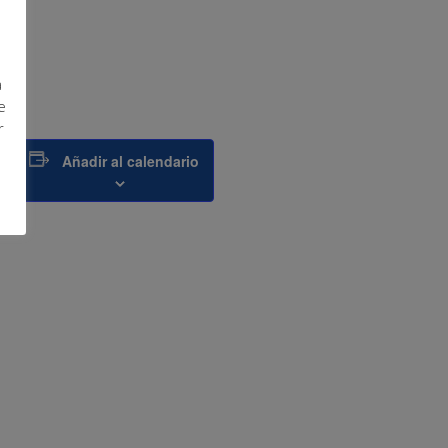
a
e
s.
r
Añadir al calendario