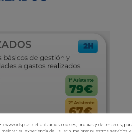
En www.idsplus.net utilizamos cookies, propias y de terceros, par
mejorar su experiencia de usuario, mejorar nuestros servicios y