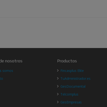
de nosotros
Productos
es somos
Fincasplus Elite
to
TuAdministrador.es
GesDocumental
Telcomplus
GesEmpresas