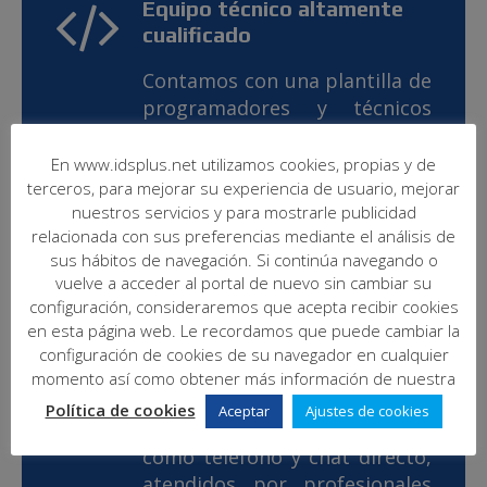
Equipo técnico altamente
cualificado
Contamos con una plantilla de
programadores y técnicos
altamente cualificados que
nos permite atender cualquier
En www.idsplus.net utilizamos cookies, propias y de
necesidad de nuestros
terceros, para mejorar su experiencia de usuario, mejorar
nuestros servicios y para mostrarle publicidad
clientes.
relacionada con sus preferencias mediante el análisis de
sus hábitos de navegación. Si continúa navegando o
vuelve a acceder al portal de nuevo sin cambiar su
configuración, consideraremos que acepta recibir cookies
Asistencia técnica
en esta página web. Le recordamos que puede cambiar la
impecable
configuración de cookies de su navegador en cualquier
momento así como obtener más información de nuestra
Disponemos de diversos
Política de cookies
Aceptar
Ajustes de cookies
canales de comunicación, tales
como teléfono y chat directo,
atendidos por profesionales