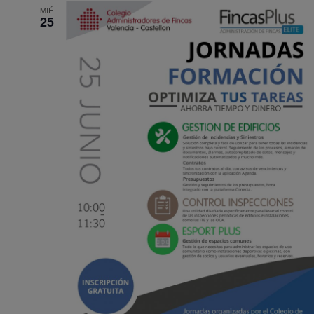
MIÉ
25