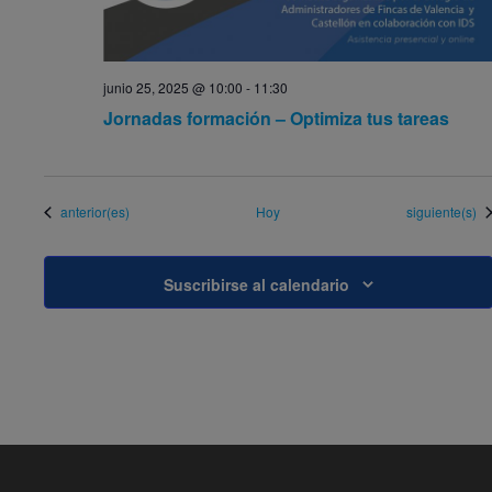
junio 25, 2025 @ 10:00
-
11:30
Jornadas formación – Optimiza tus tareas
Eventos
Eventos
anterior(es)
Hoy
siguiente(s)
Suscribirse al calendario