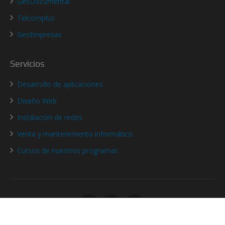
GesDocumental
Telcomplus
GesEmpresas
Servicios
Desarrollo de aplicaciones
Diseño Web
Instalación de redes
Venta y mantenimiento informático
Cursos de nuestros programas