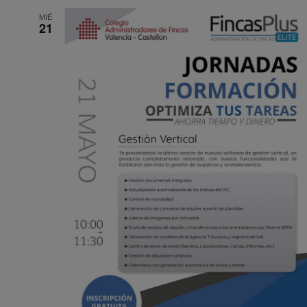
MIÉ
21