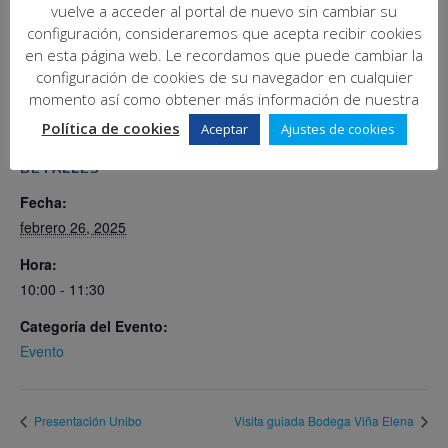
vuelve a acceder al portal de nuevo sin cambiar su
configuración, consideraremos que acepta recibir cookies
Añadir al calendario
en esta página web. Le recordamos que puede cambiar la
configuración de cookies de su navegador en cualquier
momento así como obtener más información de nuestra
Política de cookies
Aceptar
Ajustes de cookies
DETALLES
Fecha:
febrero 26, 2025
Hora:
10:00 - 11:30
Categoría del Evento:
Evento
Presentación Unibo
Visita guiada Bodega Viña Elena