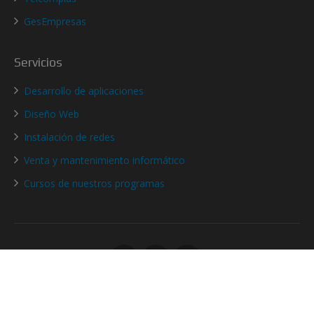
GesEmpresas
Servicios
Desarrollo de aplicaciones
Diseño Web
Instalación de redes
Venta y mantenimiento informático
Cursos de nuestros programas
Informática y Desarrollo de Software
- Copyright © 2016 - 2026