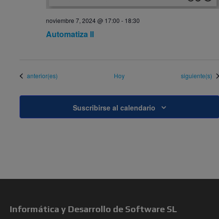
noviembre 7, 2024 @ 17:00
-
18:30
Automatiza II
Eventos
Eventos
anterior(es)
Hoy
siguiente(s)
Suscribirse al calendario
Informática y Desarrollo de Software SL