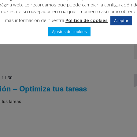
página web. Le recordamos que puede cambiar la configuración d
cookies de su navegador en cualquier momento así como obtene
más información de nuestra
Política de cookies
Aceptar
Ajustes de cookies
-
11:30
ón – Optimiza tus tareas
 tus tareas