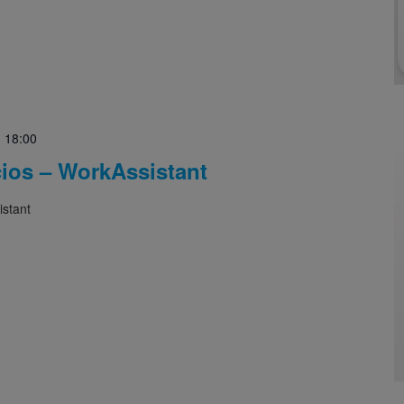
-
18:00
cios – WorkAssistant
istant