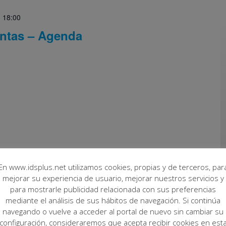
-
18:00
untas – Agenda
En www.idsplus.net utilizamos cookies, propias y de terceros, par
mejorar su experiencia de usuario, mejorar nuestros servicios y
-
18:00
para mostrarle publicidad relacionada con sus preferencias
mediante el análisis de sus hábitos de navegación. Si continúa
r
navegando o vuelve a acceder al portal de nuevo sin cambiar su
configuración, consideraremos que acepta recibir cookies en est