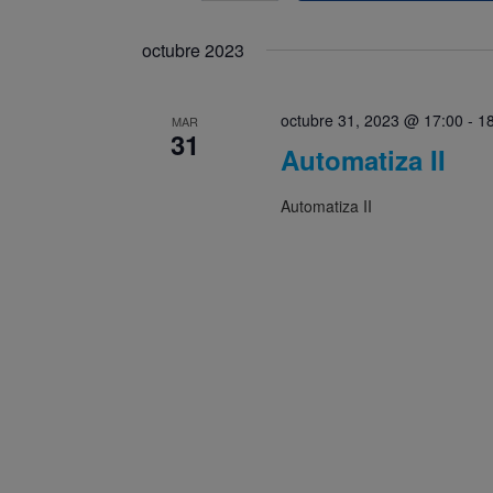
para
Seleccionar
la
de
fecha.
palabra
octubre 2023
Eventos
clave.
octubre 31, 2023 @ 17:00
-
1
MAR
31
Automatiza II
Automatiza II