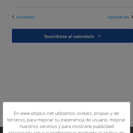
vistas
de
Día anterior
Siguiente día
Event
Suscribirse al calendario
En www.idsplus.net utilizamos cookies, propias y de
terceros, para mejorar su experiencia de usuario, mejorar
nuestros servicios y para mostrarle publicidad
relacionada con sus preferencias mediante el análisis de