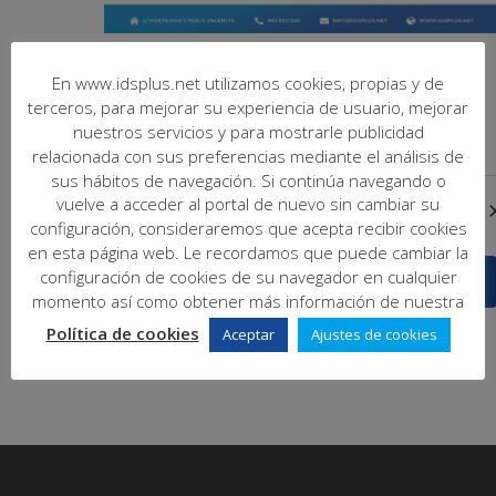
junio 26, 2024 @ 10:00
-
11:00
En www.idsplus.net utilizamos cookies, propias y de
Presentación de novedades de Fincas Plus
terceros, para mejorar su experiencia de usuario, mejorar
Elite
nuestros servicios y para mostrarle publicidad
relacionada con sus preferencias mediante el análisis de
sus hábitos de navegación. Si continúa navegando o
vuelve a acceder al portal de nuevo sin cambiar su
Día anterior
Siguiente día
configuración, consideraremos que acepta recibir cookies
en esta página web. Le recordamos que puede cambiar la
configuración de cookies de su navegador en cualquier
Suscribirse al calendario
momento así como obtener más información de nuestra
Política de cookies
Aceptar
Ajustes de cookies