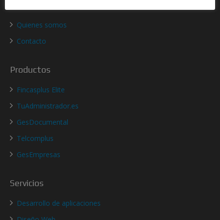
Acerca de nosotros
Quienes somos
Contacto
Productos
Fincasplus Elite
TuAdministrador.es
GesDocumental
Telcomplus
GesEmpresas
Servicios
Desarrollo de aplicaciones
Diseño Web