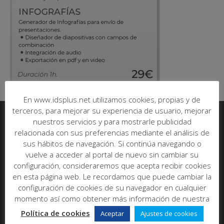
En www.idsplus.net utilizamos cookies, propias y de
terceros, para mejorar su experiencia de usuario, mejorar
nuestros servicios y para mostrarle publicidad
Informática y Desarrollo de Software SL
relacionada con sus preferencias mediante el análisis de
sus hábitos de navegación. Si continúa navegando o
C/ Poeta Más y Ros, nº7, bajo
vuelve a acceder al portal de nuevo sin cambiar su
46021 - Valencia
configuración, consideraremos que acepta recibir cookies
Abrir en maps
en esta página web. Le recordamos que puede cambiar la
configuración de cookies de su navegador en cualquier
Tel:
96 393 00 20
momento así como obtener más información de nuestra
E-mail:
info@idsplus.net
Política de cookies
Aceptar
Ajustes de cookies