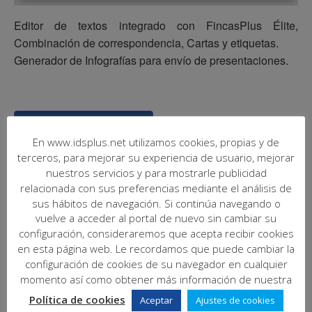
Editor de textos integrado con FincasPlus Élite,
Combinación de correspondencia, Cartas y etiquetas.
Generador de Infografías para envío de presentaciones.
Añadir al calendario
En www.idsplus.net utilizamos cookies, propias y de
terceros, para mejorar su experiencia de usuario, mejorar
nuestros servicios y para mostrarle publicidad
relacionada con sus preferencias mediante el análisis de
sus hábitos de navegación. Si continúa navegando o
DETALLES
vuelve a acceder al portal de nuevo sin cambiar su
configuración, consideraremos que acepta recibir cookies
Fecha:
en esta página web. Le recordamos que puede cambiar la
abril 25, 2024
configuración de cookies de su navegador en cualquier
Hora:
momento así como obtener más información de nuestra
17:00 - 18:00
Política de cookies
Aceptar
Ajustes de cookies