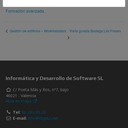
Categoría del Evento:
Formación avanzada
Visita guiada Bodega Les Freses
Gestión de edificios – WorkAssistant
Informática y Desarrollo de Software SL
C/ Poeta Más y Ros, nº7, bajo
46021 - Valencia
Abrir en maps
Tel:
96 393 00 20
E-mail:
info@idsplus.net