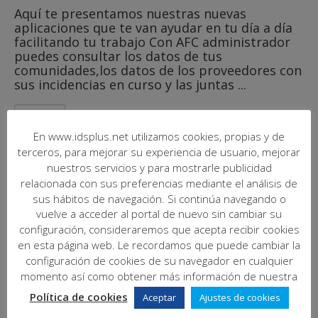
Aquí te presentamos nuestras nuevas
aplicaciones que te van ayudar en tu día a día
facilitando tu trabajo Con AFC administrador
puedes consultar los datos de tus
comunidades,los datos de los proveedores con
sus incidencias en curso y las juntas ...
Leer más
En www.idsplus.net utilizamos cookies, propias y de
terceros, para mejorar su experiencia de usuario, mejorar
nuestros servicios y para mostrarle publicidad
relacionada con sus preferencias mediante el análisis de
Búsqueda
sus hábitos de navegación. Si continúa navegando o
vuelve a acceder al portal de nuevo sin cambiar su
configuración, consideraremos que acepta recibir cookies
en esta página web. Le recordamos que puede cambiar la
Buscar
configuración de cookies de su navegador en cualquier
momento así como obtener más información de nuestra
Política de cookies
Aceptar
Ajustes de cookies
Calendario