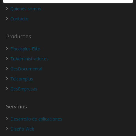
Quienes somos
Contacto
Productos
Fincasplus Elite
TuAdministrador.es
GesDocumental
Telcomplus
GesEmpresas
Servicios
Desarrollo de aplicaciones
Diseño Web