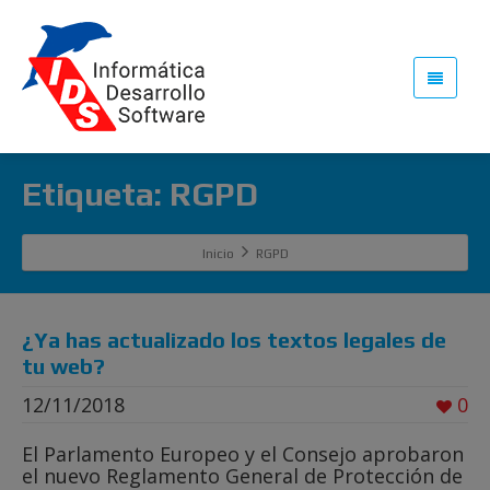
Etiqueta: RGPD
Inicio
RGPD
¿Ya has actualizado los textos legales de
tu web?
12/11/2018
0
El Parlamento Europeo y el Consejo aprobaron
el nuevo Reglamento General de Protección de