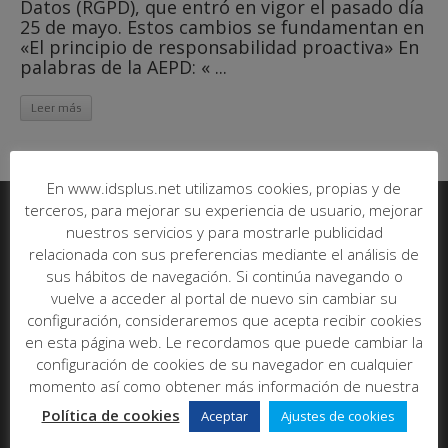
Datos (RGPD), que entró en vigor el pasado día
25 de mayo. Estos cambios se fundamentan en
«El principio de responsabilidad proactiva» En
palabras de la AEPD: « ...
Leer más
En www.idsplus.net utilizamos cookies, propias y de
terceros, para mejorar su experiencia de usuario, mejorar
nuestros servicios y para mostrarle publicidad
Informática y Desarrollo de Software SL
relacionada con sus preferencias mediante el análisis de
sus hábitos de navegación. Si continúa navegando o
C/ Poeta Más y Ros, nº7, bajo
vuelve a acceder al portal de nuevo sin cambiar su
46021 - Valencia
configuración, consideraremos que acepta recibir cookies
Abrir en maps
en esta página web. Le recordamos que puede cambiar la
Tel:
96 393 00 20
configuración de cookies de su navegador en cualquier
E-mail:
info@idsplus.net
momento así como obtener más información de nuestra
Política de cookies
Aceptar
Ajustes de cookies
Acerca de nosotros