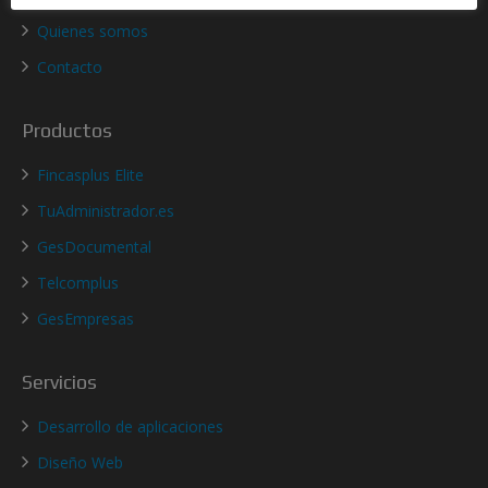
Quienes somos
Contacto
Productos
Fincasplus Elite
TuAdministrador.es
GesDocumental
Telcomplus
GesEmpresas
Servicios
Desarrollo de aplicaciones
Diseño Web