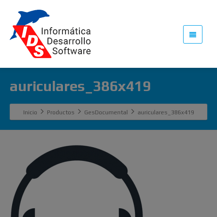
auriculares_386x419
Inicio
Productos
GesDocumental
auriculares_386x419