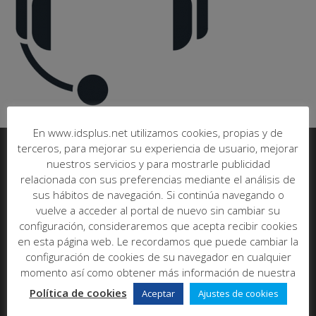
En www.idsplus.net utilizamos cookies, propias y de
terceros, para mejorar su experiencia de usuario, mejorar
nuestros servicios y para mostrarle publicidad
Informática y Desarrollo de Software SL
relacionada con sus preferencias mediante el análisis de
sus hábitos de navegación. Si continúa navegando o
C/ Poeta Más y Ros, nº7, bajo
vuelve a acceder al portal de nuevo sin cambiar su
46021 - Valencia
configuración, consideraremos que acepta recibir cookies
Abrir en maps
en esta página web. Le recordamos que puede cambiar la
Tel:
96 393 00 20
configuración de cookies de su navegador en cualquier
E-mail:
info@idsplus.net
momento así como obtener más información de nuestra
Política de cookies
Aceptar
Ajustes de cookies
Acerca de nosotros