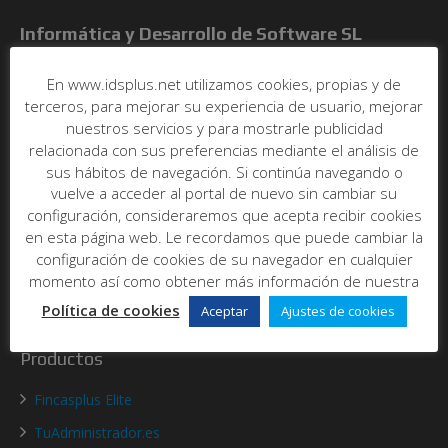
Informática y Desarrollo de Software SL
C/ Poeta Más y Ros, nº7, bajo
En www.idsplus.net utilizamos cookies, propias y de
46021 - Valencia
terceros, para mejorar su experiencia de usuario, mejorar
Abrir en maps
nuestros servicios y para mostrarle publicidad
relacionada con sus preferencias mediante el análisis de
Tel:
96 393 00 20
sus hábitos de navegación. Si continúa navegando o
E-mail:
info@idsplus.net
vuelve a acceder al portal de nuevo sin cambiar su
configuración, consideraremos que acepta recibir cookies
Acerca de nosotros
en esta página web. Le recordamos que puede cambiar la
configuración de cookies de su navegador en cualquier
Quienes somos
momento así como obtener más información de nuestra
Contacto
Política de cookies
Aceptar
Ajustes de cookies
Productos
Fincasplus Elite
TuAdministrador.es