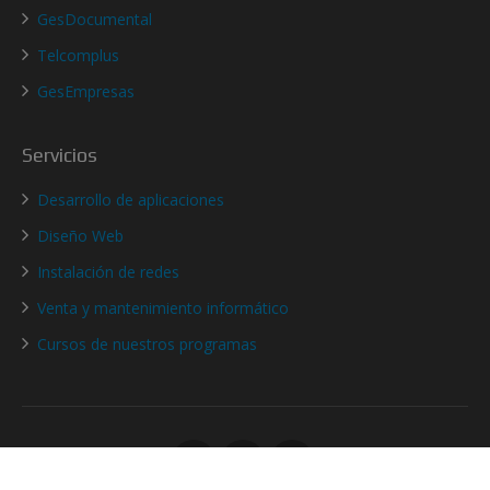
GesDocumental
Telcomplus
GesEmpresas
Servicios
Desarrollo de aplicaciones
Diseño Web
Instalación de redes
Venta y mantenimiento informático
Cursos de nuestros programas