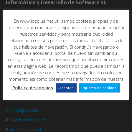
Informática y Desarrollo de Software SL
C/ Poeta Más y Ros, nº7, bajo
46021 - Valencia
En www.idsplus.net utilizamos cookies, propias y de
Abrir en maps
terceros, para mejorar su experiencia de usuario, mejorar
nuestros servicios y para mostrarle publicidad
Tel:
96 393 00 20
relacionada con sus preferencias mediante el análisis de
E-mail:
info@idsplus.net
sus hábitos de navegación. Si continúa navegando o
vuelve a acceder al portal de nuevo sin cambiar su
Acerca de nosotros
configuración, consideraremos que acepta recibir cookies
en esta página web. Le recordamos que puede cambiar la
Quienes somos
configuración de cookies de su navegador en cualquier
momento así como obtener más información de nuestra
Contacto
Política de cookies
Aceptar
Ajustes de cookies
Productos
Fincasplus Elite
TuAdministrador.es
GesDocumental