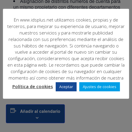
Asignación de distintos números de cuenta para
un mismo propietario con diferentes departamentos
Importación de datos de propietarios desde hojas
de Excel
En www.idsplus.net utilizamos cookies, propias y de
Externalización automatizada del almacén del
terceros, para mejorar su experiencia de usuario, mejorar
correos entrantes para la mejora de rendimiento de
nuestros servicios y para mostrarle publicidad
las aplicaciones. Protocolo a seguir para realizar la
relacionada con sus preferencias mediante el análisis de
migración.
sus hábitos de navegación. Si continúa navegando o
Mejoras en la trazabilidad y reporte de errores de
vuelve a acceder al portal de nuevo sin cambiar su
entrega de los envíos de SMS
configuración, consideraremos que acepta recibir cookies
Pagadores por conceptos de cobro
en esta página web. Le recordamos que puede cambiar la
Lanzamiento de cuotas por conceptos de cobro
como ingreso general a la comunidad
configuración de cookies de su navegador en cualquier
Sistema de control de devoluciones que deben ser
momento así como obtener más información de nuestra
remesadas de nuevo
Política de cookies
Aceptar
Ajustes de cookies
Añadir al calendario