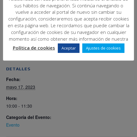
gestión contable.
sus hábitos de navegación. Si continúa navegando o
vuelve a acceder al portal de nuevo sin cambiar su
configuración, consideraremos que acepta recibir cookies
en esta página web. Le recordamos que puede cambiar la
Añadir al calendario
configuración de cookies de su navegador en cualquier
momento así como obtener más información de nuestra
Política de cookies
Aceptar
Ajustes de cookies
DETALLES
Fecha:
mayo 17, 2023
Hora:
10:00 - 11:30
Categoría del Evento:
Evento