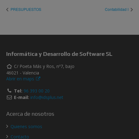
PRESUPUESTOS
Contabilidad I
Informática y Desarrollo de Software SL
C/ Poeta Más y Ros, nº7, bajo
46021 - Valencia
Abrir en maps
Tel:
96 393 00 20
E-mail:
info@idsplus.net
Acerca de nosotros
Quienes somos
Contacto