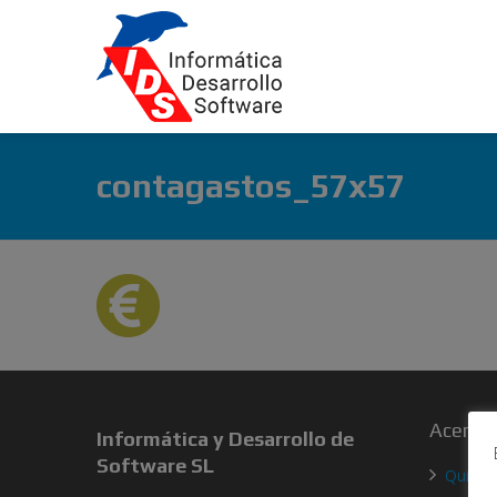
contagastos_57x57
Acerca 
Informática y Desarrollo de
Software SL
Quien