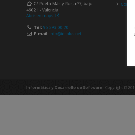
C/ Poeta Más y Ros, nº7, bajo
Contac
46021 - Valencia
Abrir en maps
Tel:
96 393 00 20
E-mail:
info@idsplus.net
Informática y Desarrollo de Software
- Copyright © 201