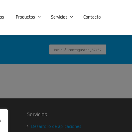
os
Productos
Servicios
Contacto
Inicio
contagastos_57x57
Servicios
a
Desarrollo de aplicaciones