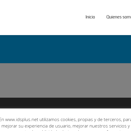
Inicio
Quienes som
de nosotros
Productos
En www.idsplus.net utilizamos cookies, propias y de terceros, par
es somos
Fincasplus Elite
mejorar su experiencia de usuario, mejorar nuestros servicios y