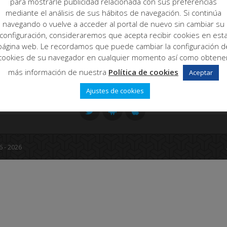
para mostrarle publicidad relacionada con sus preferencias
to
TuAdministrador.es
mediante el análisis de sus hábitos de navegación. Si continúa
GesDocumental
navegando o vuelve a acceder al portal de nuevo sin cambiar su
configuración, consideraremos que acepta recibir cookies en est
Telcomplus
página web. Le recordamos que puede cambiar la configuración d
GesEmpresas
cookies de su navegador en cualquier momento así como obtene
más información de nuestra
Política de cookies
Aceptar
Ajustes de cookies
6 - 2026