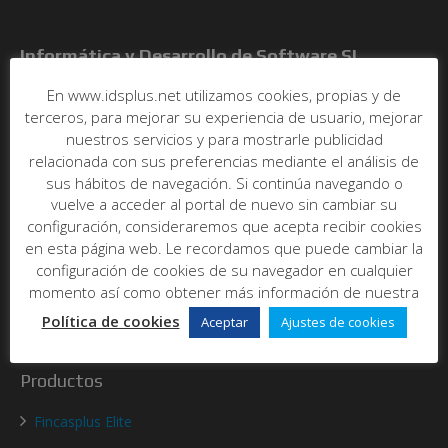
Informática y Desarrollo de Software SL
En www.idsplus.net utilizamos cookies, propias y de
C/ Poeta Más y Ros, nº7, bajo
terceros, para mejorar su experiencia de usuario, mejorar
46021 - Valencia
Abrir en maps
nuestros servicios y para mostrarle publicidad
relacionada con sus preferencias mediante el análisis de
Tel:
96 393 00 20
sus hábitos de navegación. Si continúa navegando o
E-mail:
info@idsplus.net
vuelve a acceder al portal de nuevo sin cambiar su
configuración, consideraremos que acepta recibir cookies
Acerca de nosotros
en esta página web. Le recordamos que puede cambiar la
configuración de cookies de su navegador en cualquier
Quienes somos
momento así como obtener más información de nuestra
Política de cookies
Contacto
Aceptar
Ajustes de cookies
Productos
Fincasplus Elite