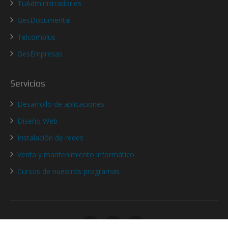
TuAdministrador.es
GesDocumental
Telcomplus
GesEmpresas
Servicios
Desarrollo de aplicaciones
Diseño Web
Instalación de redes
Venta y mantenimiento informático
Cursos de nuestros programas