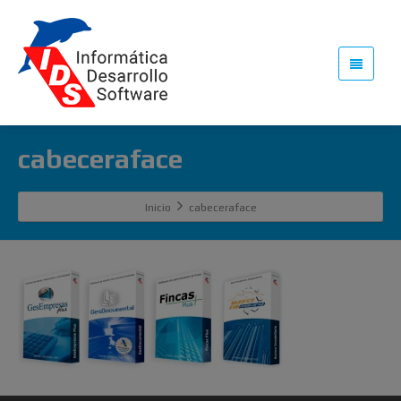
cabeceraface
Inicio
cabeceraface