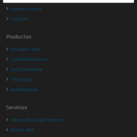
Quienes somos
Contacto
Productos
Fincasplus Elite
TuAdministrador.es
GesDocumental
Telcomplus
GesEmpresas
Servicios
Desarrollo de aplicaciones
Diseño Web