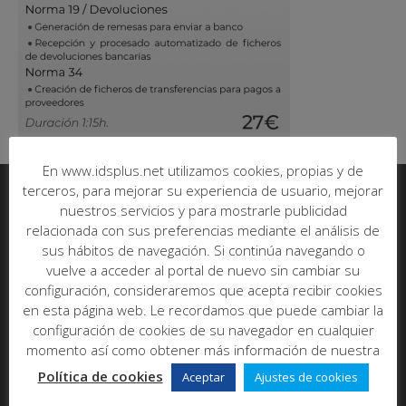
En www.idsplus.net utilizamos cookies, propias y de
terceros, para mejorar su experiencia de usuario, mejorar
nuestros servicios y para mostrarle publicidad
Informática y Desarrollo de Software SL
relacionada con sus preferencias mediante el análisis de
sus hábitos de navegación. Si continúa navegando o
C/ Poeta Más y Ros, nº7, bajo
vuelve a acceder al portal de nuevo sin cambiar su
46021 - Valencia
configuración, consideraremos que acepta recibir cookies
Abrir en maps
en esta página web. Le recordamos que puede cambiar la
Tel:
96 393 00 20
configuración de cookies de su navegador en cualquier
E-mail:
info@idsplus.net
momento así como obtener más información de nuestra
Política de cookies
Aceptar
Ajustes de cookies
Acerca de nosotros