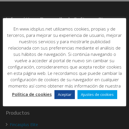
Informática y Desarrollo de Software SL
En www.idsplus.net utilizamos cookies, propias y de
C/ Poeta Más y Ros, nº7, bajo
terceros, para mejorar su experiencia de usuario, mejorar
46021 - Valencia
nuestros servicios y para mostrarle publicidad
Abrir en maps
relacionada con sus preferencias mediante el análisis de
Tel:
96 393 00 20
sus hábitos de navegación. Si continúa navegando o
E-mail:
info@idsplus.net
vuelve a acceder al portal de nuevo sin cambiar su
configuración, consideraremos que acepta recibir cookies
en esta página web. Le recordamos que puede cambiar la
Acerca de nosotros
configuración de cookies de su navegador en cualquier
momento así como obtener más información de nuestra
Quienes somos
Política de cookies
Aceptar
Ajustes de cookies
Contacto
Productos
Fincasplus Elite