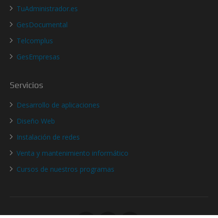
TuAdministrador.es
GesDocumental
Telcomplus
GesEmpresas
Servicios
Desarrollo de aplicaciones
Diseño Web
Instalación de redes
Venta y mantenimiento informático
Cursos de nuestros programas