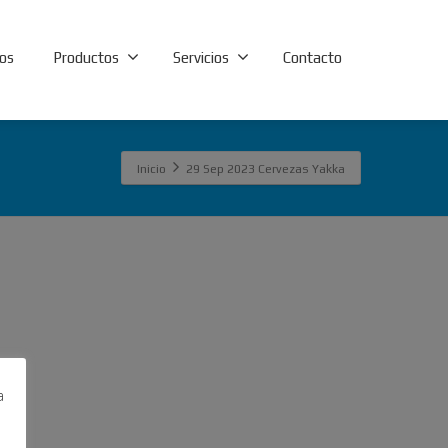
os
Productos
Servicios
Contacto
Inicio
29 Sep 2023 Cervezas Yakka
a