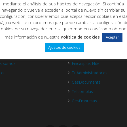
mediante el análisis de sus hábitos de navegación. Si continúa
navegando o vuelve a acceder al portal de nuevo sin cambiar su
configuración, consideraremos que acepta recibir cookies en est
página web. Le recordamos que puede cambiar la configuración d
cookies de su navegador en cualquier momento así como obtene
más información de nuestra
Política de cookies
Aceptar
Ajustes de cookies
de nosotros
Productos
es somos
Fincasplus Elite
to
TuAdministrador.es
GesDocumental
Telcomplus
GesEmpresas