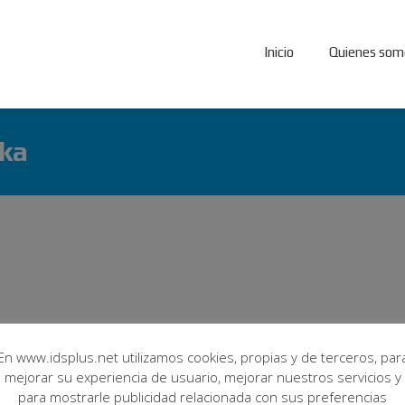
Inicio
Quienes som
kka
En www.idsplus.net utilizamos cookies, propias y de terceros, par
mejorar su experiencia de usuario, mejorar nuestros servicios y
para mostrarle publicidad relacionada con sus preferencias