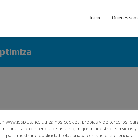
Inicio
Quienes som
ptimiza
En www.idsplus.net utilizamos cookies, propias y de terceros, par
mejorar su experiencia de usuario, mejorar nuestros servicios y
para mostrarle publicidad relacionada con sus preferencias