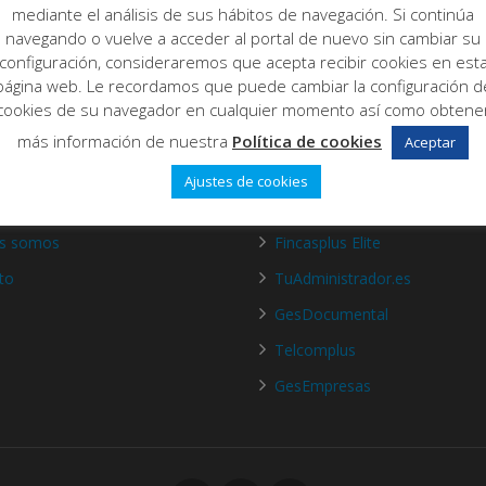
mediante el análisis de sus hábitos de navegación. Si continúa
navegando o vuelve a acceder al portal de nuevo sin cambiar su
configuración, consideraremos que acepta recibir cookies en est
página web. Le recordamos que puede cambiar la configuración d
cookies de su navegador en cualquier momento así como obtene
más información de nuestra
Política de cookies
Aceptar
Ajustes de cookies
de nosotros
Productos
es somos
Fincasplus Elite
to
TuAdministrador.es
GesDocumental
Telcomplus
GesEmpresas