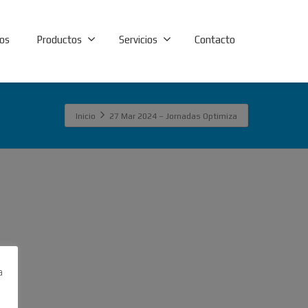
os
Productos
Servicios
Contacto
Inicio
27 Mar 2024 – Jornadas Optimiza
a