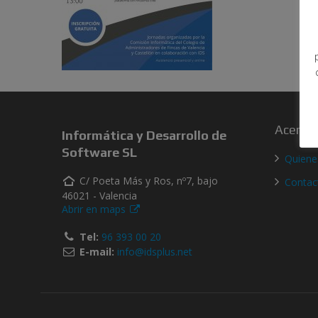
Acerca 
Informática y Desarrollo de
Software SL
Quien
C/ Poeta Más y Ros, nº7, bajo
Contac
46021 - Valencia
Abrir en maps
Tel:
96 393 00 20
E-mail:
info@idsplus.net