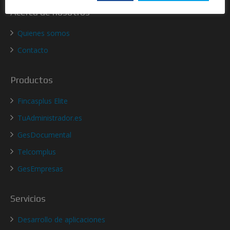
Acerca de nosotros
Quienes somos
Contacto
Productos
Fincasplus Elite
TuAdministrador.es
GesDocumental
Telcomplus
GesEmpresas
Servicios
Desarrollo de aplicaciones