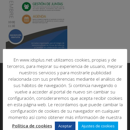
En www.idsplus.net utilizamos cookies, propias y de
terceros, para mejorar su experiencia de usuario, mejorar
nuestros servicios y para mostrarle publicidad
relacionada con sus preferencias mediante el análisis de
Informática y Desarrollo de Software SL
sus hábitos de navegación. Si continúa navegando o
vuelve a acceder al portal de nuevo sin cambiar su
C/ Poeta Más y Ros, nº7, bajo
configuración, consideraremos que acepta recibir cookies
46021 - Valencia
Abrir en maps
en esta página web. Le recordamos que puede cambiar la
configuración de cookies de su navegador en cualquier
Tel:
96 393 00 20
momento así como obtener más información de nuestra
E-mail:
info@idsplus.net
Política de cookies
Aceptar
Ajustes de cookies