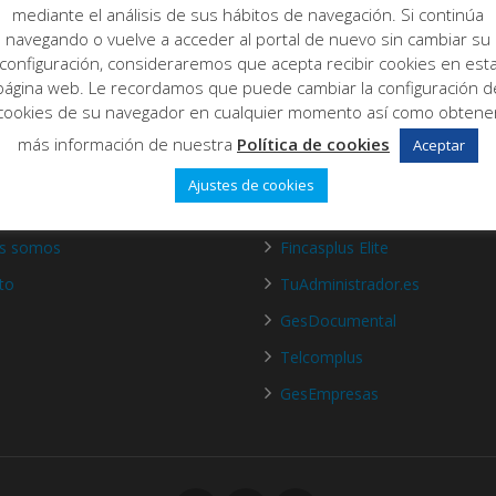
mediante el análisis de sus hábitos de navegación. Si continúa
navegando o vuelve a acceder al portal de nuevo sin cambiar su
configuración, consideraremos que acepta recibir cookies en est
página web. Le recordamos que puede cambiar la configuración d
cookies de su navegador en cualquier momento así como obtene
más información de nuestra
Política de cookies
Aceptar
Ajustes de cookies
de nosotros
Productos
es somos
Fincasplus Elite
to
TuAdministrador.es
GesDocumental
Telcomplus
GesEmpresas