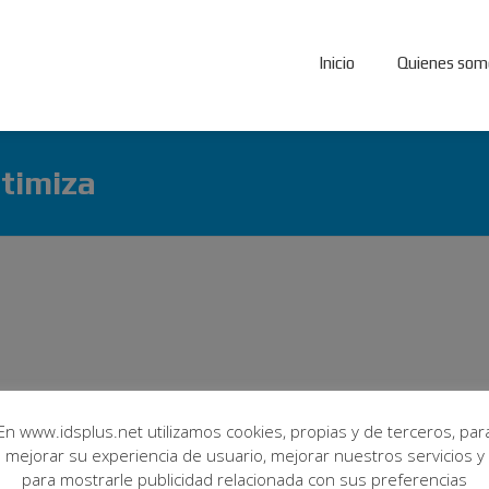
Inicio
Quienes som
ptimiza
En www.idsplus.net utilizamos cookies, propias y de terceros, par
mejorar su experiencia de usuario, mejorar nuestros servicios y
para mostrarle publicidad relacionada con sus preferencias