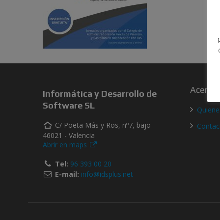
Acerca 
Informática y Desarrollo de
Software SL
Quien
C/ Poeta Más y Ros, nº7, bajo
Contac
46021 - Valencia
Abrir en maps
Tel:
96 393 00 20
E-mail:
info@idsplus.net