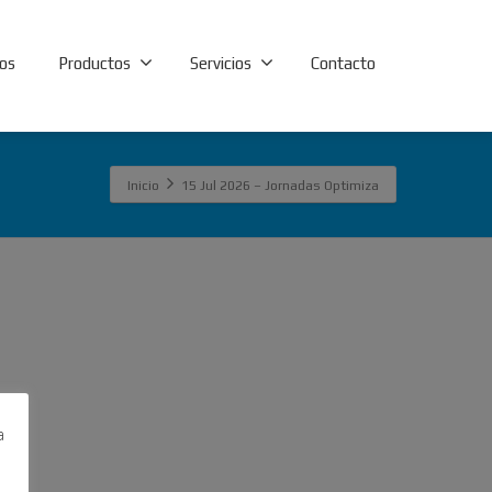
os
Productos
Servicios
Contacto
Inicio
15 Jul 2026 – Jornadas Optimiza
a