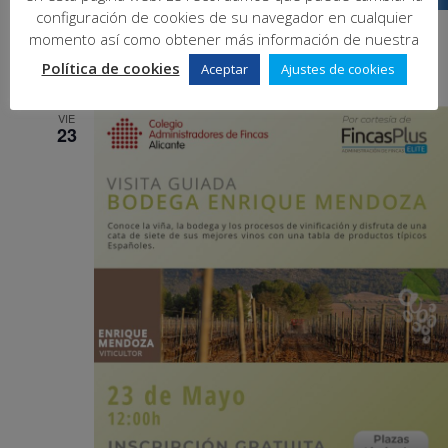
configuración de cookies de su navegador en cualquier
mayo 21, 2025 @ 10:00
-
11:30
momento así como obtener más información de nuestra
Jornadas formación – Optimiza tus tareas
Política de cookies
Aceptar
Ajustes de cookies
VIE
23