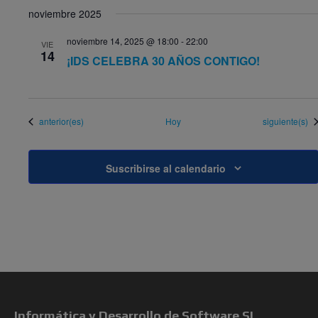
noviembre 2025
noviembre 14, 2025 @ 18:00
-
22:00
VIE
14
¡IDS CELEBRA 30 AÑOS CONTIGO!
Eventos
Eventos
anterior(es)
Hoy
siguiente(s)
Suscribirse al calendario
Informática y Desarrollo de Software SL