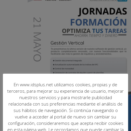
En www.idsplus.net utilizamos cookies, propias y de
terceros, para mejorar su experiencia de usuario, mejorar
nuestros servicios y para mostrarle publicidad
relacionada con sus preferencias mediante el análisis de
sus hábitos de navegación. Si continúa navegando o
vuelve a acceder al portal de nuevo sin cambiar su
configuración, consideraremos que acepta recibir cookies
en esta página web. Le recordamos que puede cambiar la