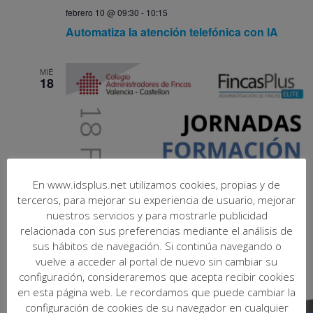
febrero 10 @ 09:30
-
10:15
Automatiza la atención telefónica con IA
MIÉ
18
En www.idsplus.net utilizamos cookies, propias y de
terceros, para mejorar su experiencia de usuario, mejorar
nuestros servicios y para mostrarle publicidad
relacionada con sus preferencias mediante el análisis de
sus hábitos de navegación. Si continúa navegando o
vuelve a acceder al portal de nuevo sin cambiar su
configuración, consideraremos que acepta recibir cookies
en esta página web. Le recordamos que puede cambiar la
configuración de cookies de su navegador en cualquier