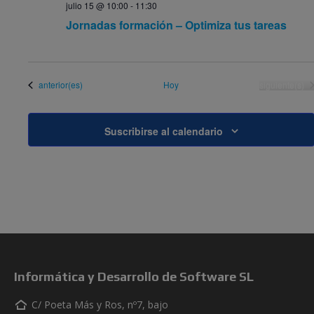
julio 15 @ 10:00
-
11:30
Jornadas formación – Optimiza tus tareas
Eventos
Eventos
anterior(es)
Hoy
siguiente(s)
Suscribirse al calendario
Informática y Desarrollo de Software SL
C/ Poeta Más y Ros, nº7, bajo