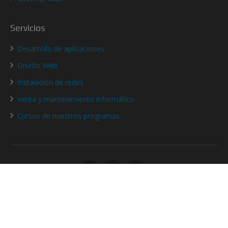
Servicios
Desarrollo de aplicaciones
Diseño Web
Instalación de redes
Venta y mantenimiento informático
Cursos de nuestros programas
Informática y Desarrollo de Software
- Copyright © 2016 - 2026
Aviso legal
/
Política de privacidad
/
Política de cookies